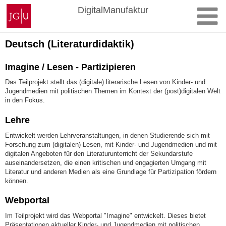
Zum
Johannes
DigitalManufaktur
Inhalt
Gutenberg-
springen
Universität
Mainz
Deutsch (Literaturdidaktik)
Imagine / Lesen - Partizipieren
Das Teilprojekt stellt das (digitale) literarische Lesen von Kinder- und
Jugendmedien mit politischen Themen im Kontext der (post)digitalen Welt
in den Fokus.
Lehre
Entwickelt werden Lehrveranstaltungen, in denen Studierende sich mit
Forschung zum (digitalen) Lesen, mit Kinder- und Jugendmedien und mit
digitalen Angeboten für den Literaturunterricht der Sekundarstufe
auseinandersetzen, die einen kritischen und engagierten Umgang mit
Literatur und anderen Medien als eine Grundlage für Partizipation fördern
können.
Webportal
Im Teilprojekt wird das Webportal "Imagine" entwickelt. Dieses bietet
Präsentationen aktueller Kinder- und Jugendmedien mit politischen